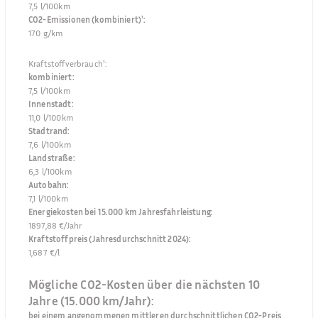
7,5 l/100km
CO2-Emissionen (kombiniert)¹
:
170 g/km
Kraftstoffverbrauch¹
:
kombiniert
:
7,5 l/100km
Innenstadt
:
11,0 l/100km
Stadtrand
:
7,6 l/100km
Landstraße
:
6,3 l/100km
Autobahn
:
7,1 l/100km
Energiekosten bei 15.000 km Jahresfahrleistung
:
1897,88 €/Jahr
Kraftstoffpreis (Jahresdurchschnitt 2024)
:
1,687 €/l
Mögliche CO2-Kosten über die nächsten 10
Jahre (15.000 km/Jahr):
bei einem angenommenen mittleren durchschnittlichen CO2-Preis