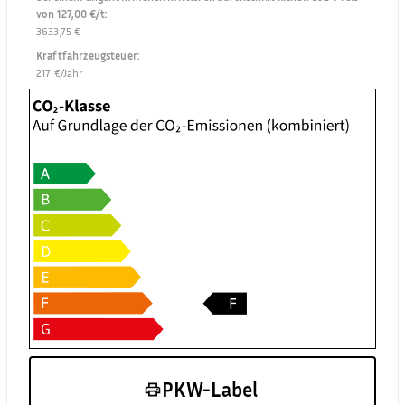
von 127,00 €/t
:
3633,75 €
Kraftfahrzeugsteuer
:
217 €/Jahr
PKW-Label