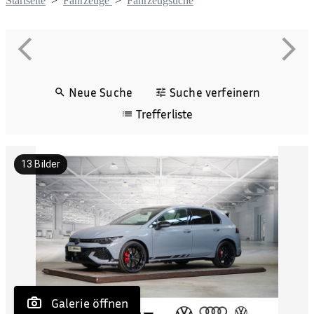
Startseite
>
Fahrzeuge
>
Fahrzeugsuche
Neue Suche
Suche verfeinern
Trefferliste
13
Bilder
 Galerie öffnen