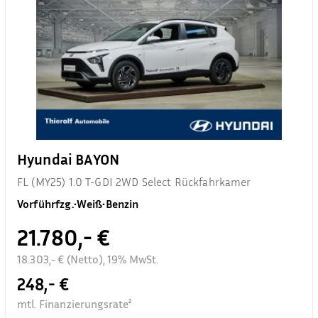
Hyundai BAYON
FL (MY25) 1.0 T-GDI 2WD Select Rückfahrkamer
Vorführfzg.
•
Weiß
•
Benzin
21.780,- €
18.303,- € (Netto), 19% MwSt.
248,- €
mtl. Finanzierungsrate²