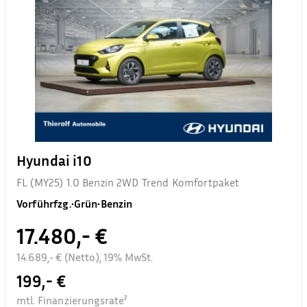
Hyundai i10
FL (MY25) 1.0 Benzin 2WD Trend Komfortpaket
Vorführfzg.
•
Grün
•
Benzin
17.480,- €
14.689,- € (Netto), 19% MwSt.
199,- €
mtl. Finanzierungsrate²