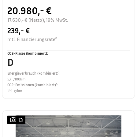
20.980,- €
17.630,- € (Netto), 19% MwSt.
239,- €
mtl. Finanzierungsrate²
CO2-Klasse (kombiniert)
:
D
Energieverbrauch (kombiniert)¹
:
5,7 l/100km
CO2-Emissionen (kombiniert)¹
:
129 g/km
13