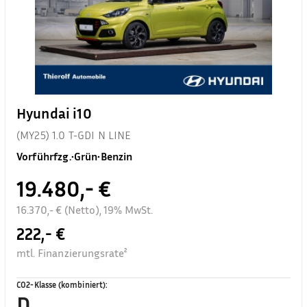
Hyundai i10
(MY25) 1.0 T-GDI N LINE
Vorführfzg.
•
Grün
•
Benzin
19.480,- €
16.370,- € (Netto), 19% MwSt.
222,- €
mtl. Finanzierungsrate²
CO2-Klasse (kombiniert)
:
D