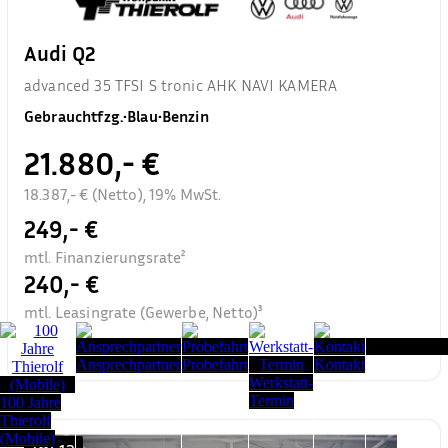
Audi Q2
advanced 35 TFSI S tronic AHK NAVI KAMERA
Gebrauchtfzg.
•
Blau
•
Benzin
21.880,- €
18.387,- € (Netto), 19% MwSt.
249,- €
mtl. Finanzierungsrate²
240,- €
mtl. Leasingrate (Gewerbe, Netto)³
Seitenanfang
Ansprechpartner
Probefahrt
Kontakt
Werkstatt-
Termin
100 Jahre
Thierolf
(Mobile)