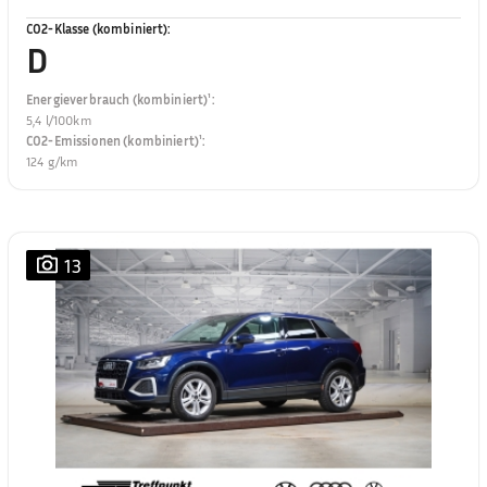
CO2-Klasse (kombiniert)
:
D
Energieverbrauch (kombiniert)¹
:
5,4 l/100km
CO2-Emissionen (kombiniert)¹
:
124 g/km
13