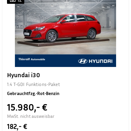
Hyundai i30
1.4 T-GDI Funktions-Paket
Gebrauchtfzg.
•
Rot
•
Benzin
15.980,- €
MwSt. nicht ausweisbar
182,- €