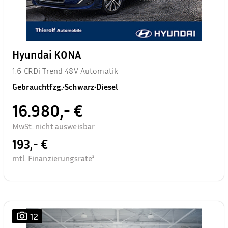
Hyundai KONA
1.6 CRDi Trend 48V Automatik
Gebrauchtfzg.
•
Schwarz
•
Diesel
16.980,- €
MwSt. nicht ausweisbar
193,- €
mtl. Finanzierungsrate²
12