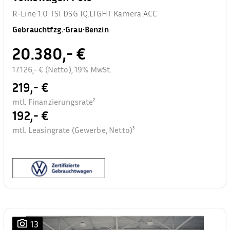
R-Line 1.0 TSI DSG IQ.LIGHT Kamera ACC
Gebrauchtfzg.
•
Grau
•
Benzin
20.380,- €
17.126,- € (Netto), 19% MwSt.
219,- €
mtl. Finanzierungsrate²
192,- €
mtl. Leasingrate (Gewerbe, Netto)³
13