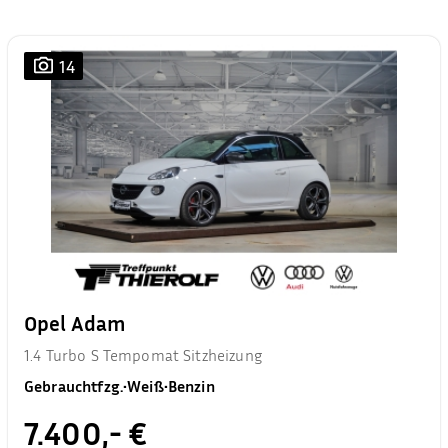
14
Opel Adam
1.4 Turbo S Tempomat Sitzheizung
Gebrauchtfzg.
•
Weiß
•
Benzin
7.400,- €