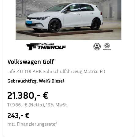
Volkswagen Golf
Life 2.0 TDI AHK Fahrschulfahrzeug MatrixLED
Gebrauchtfzg.
•
Weiß
•
Diesel
21.380,- €
17.966,- € (Netto), 19% MwSt.
243,- €
mtl. Finanzierungsrate²