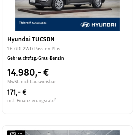
Hyundai TUCSON
1.6 GDI 2WD Passion Plus
Gebrauchtfzg.
•
Grau
•
Benzin
14.980,- €
MwSt. nicht ausweisbar
171,- €
mtl. Finanzierungsrate²
12