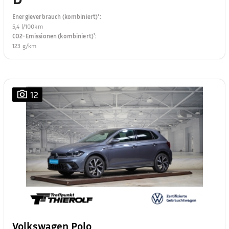
Energieverbrauch (kombiniert)¹
:
5,4 l/100km
CO2-Emissionen (kombiniert)¹
:
123 g/km
12
Volkswagen Polo