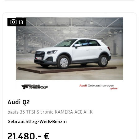
13
Audi Q2
basis 35 TFSI S tronic KAMERA ACC AHK
Gebrauchtfzg.
•
Weiß
•
Benzin
21.480,- €