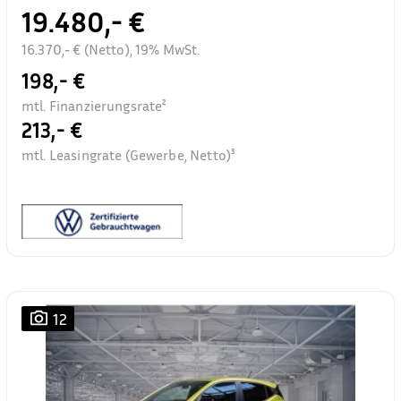
19.480,- €
16.370,- € (Netto), 19% MwSt.
198,- €
mtl. Finanzierungsrate²
213,- €
mtl. Leasingrate (Gewerbe, Netto)³
12