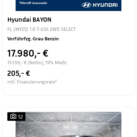
Hyundai BAYON
FL (MY25) 1.0 T-GDI 2WD SELECT
Vorführfzg.
•
Grau
•
Benzin
17.980,- €
15.109,- € (Netto), 19% MwSt.
205,- €
mtl. Finanzierungsrate²
12