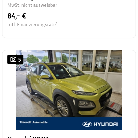
MwSt. nicht ausweisbar
84,- €
mtl. Finanzierungsrate²
5