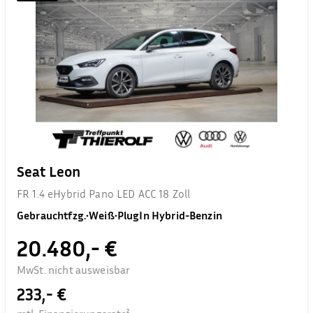
Seat Leon
FR 1.4 eHybrid Pano LED ACC 18 Zoll
Gebrauchtfzg.
•
Weiß
•
PlugIn Hybrid-Benzin
20.480,- €
MwSt. nicht ausweisbar
233,- €