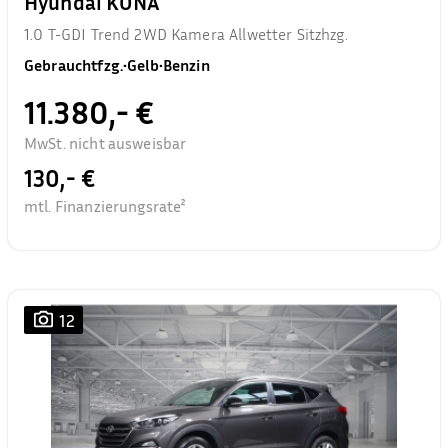
Hyundai KONA
1.0 T-GDI Trend 2WD Kamera Allwetter Sitzhzg.
Gebrauchtfzg.
•
Gelb
•
Benzin
11.380,- €
MwSt. nicht ausweisbar
130,- €
mtl. Finanzierungsrate²
12