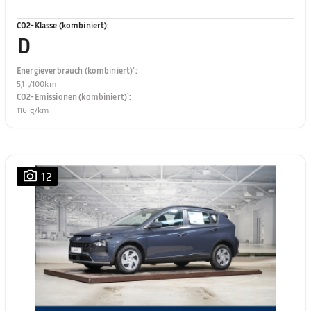
CO2-Klasse (kombiniert)
:
D
Energieverbrauch (kombiniert)¹
:
5,1 l/100km
CO2-Emissionen (kombiniert)¹
:
116 g/km
12