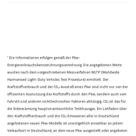
¹
Die Informationen erfolgen gemäß der Pkw-
Energieverbrauchskennzeichnungsverordnung. Die angegebenen Werte
wurden nach dem vorgeschriebenen Messverfahren WLTP (Worldwide
Harmonised Light-Duty Vehicles Test Procedure) ermittelt. Der
Kraftstoffverbrauch und der CO₂-Ausstoß eines Pkw sind nicht nur von der
effizienten Ausnutzung des Kraftstoffs durch den Pkw, sondern auch vom
Fahrstil und anderen nichttechnischen Faktoren abhängig. CO₂ ist das für
die Erderwärmung hauptverantwortliche Treibhausgas. Ein Leitfaden über
den Kraftstoffverbrauch und die CO₂-Emissionen aller in Deutschland
angebotenen neuen Pkw-Modelle ist unentgeltlich einsehbar an jedem
Verkaufsort in Deutschland, an dem neue Pkw ausgestellt oder angeboten