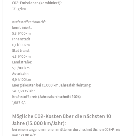
CO2-Emissionen (kombiniert)¹
:
131 g/km
Kraftstoffverbrauch¹
:
kombiniert
:
5,8 l/100km
Innenstadt
:
6,1 l/100km
Stadtrand
:
4,8 l/100km
Landstraße
:
5,1 l/100km
Autobahn
:
6,9 l/100km
Energiekosten bei 15.000 km Jahresfahrleistung
:
1467,69 €/Jahr
Kraftstoffpreis (Jahresdurchschnitt 2024)
:
1,687 €/l
Mögliche CO2-Kosten über die nächsten 10
Jahre (15.000 km/Jahr):
bei einem angenommenen mittleren durchschnittlichen CO2-Preis
von 127,00 €/t
: