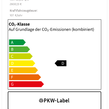
2800,13 €
Kraftfahrzeugsteuer
:
107 €/Jahr
PKW-Label