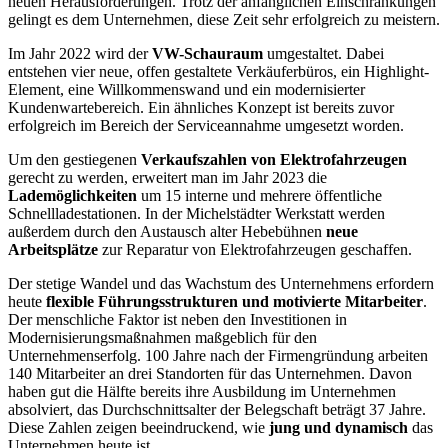
neuen Herausforderungen. Trotz der anfänglichen Einschränkungen
gelingt es dem Unternehmen, diese Zeit sehr erfolgreich zu meistern.
Im Jahr 2022 wird der
VW-Schauraum
umgestaltet. Dabei
entstehen vier neue, offen gestaltete Verkäuferbüros, ein Highlight-
Element, eine Willkommenswand und ein modernisierter
Kundenwartebereich. Ein ähnliches Konzept ist bereits zuvor
erfolgreich im Bereich der Serviceannahme umgesetzt worden.
Um den gestiegenen
Verkaufszahlen von Elektrofahrzeugen
gerecht zu werden, erweitert man im Jahr 2023 die
Lademöglichkeiten
um 15 interne und mehrere öffentliche
Schnellladestationen. In der Michelstädter Werkstatt werden
außerdem durch den Austausch alter Hebebühnen
neue
Arbeitsplätze
zur Reparatur von Elektrofahrzeugen geschaffen.
Der stetige Wandel und das Wachstum des Unternehmens erfordern
heute
flexible Führungsstrukturen und motivierte Mitarbeiter
.
Der menschliche Faktor ist neben den Investitionen in
Modernisierungsmaßnahmen maßgeblich für den
Unternehmenserfolg. 100 Jahre nach der Firmengründung arbeiten
140 Mitarbeiter an drei Standorten für das Unternehmen. Davon
haben gut die Hälfte bereits ihre Ausbildung im Unternehmen
absolviert, das Durchschnittsalter der Belegschaft beträgt 37 Jahre.
Diese Zahlen zeigen beeindruckend, wie
jung und dynamisch
das
Unternehmen heute ist.