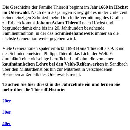
Die Geschichte der Familie Thierolf beginnt im Jahr
1660 in Höchst
im Odenwald
. Nach dem 30-jährigen Krieg gibt es in der Unterzent
keinen einzigen Schmied mehr. Durch die Vermittlung des Grafen
zu Erbach kommt
Johann Adam Thierolf
nach Höchst und
begründet damit eine bis ins 20. Jahrhundert bestehende
Familientradition, in der das
Schmiedehandwerk
immer an die
nächste Generation weitergegeben wird.
Viele Generationen später erblickt 1898
Hans Thierolf
als 9. Kind
des Schmiedemeisters Philipp Thierolf das Licht der Welt. Er
durchläuft eine vielseitige berufliche Laufbahn, die von einer
kaufmännischen Lehre bei den Veith-Reifenwerken
in Sandbach
über den Militärdienst bis hin zur Mitarbeit in verschiedenen
Betrieben außerhalb des Odenwalds reicht.
Tauchen Sie hier direkt in die Jahrzehnte ein und lernen Sie
mehr über die Thierolf-Historie:
20er
30er
40er