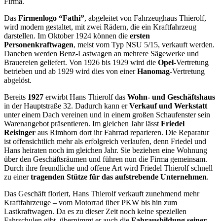
Firma.
Das
Firmenlogo “Fathi”
, abgeleitet von
Fahrzeughaus Thierolf,
wird modern gestaltet, mit zwei Rädern, die ein Kraftfahrzeug
darstellen. Im Oktober 1924 können die
ersten
Personenkraftwagen
, meist vom Typ NSU 5/15, verkauft werden.
Daneben werden Benz-Lastwagen an mehrere Sägewerke und
Brauereien geliefert. Von 1926 bis 1929 wird die
Opel
-Vertretung
betrieben und ab 1929 wird dies von einer
Hanomag
-Vertretung
abgelöst.
Bereits
1927
erwirbt Hans Thierolf das
Wohn- und Geschäftshaus
in der Hauptstraße 32. Dadurch kann er
Verkauf und Werkstatt
unter einem Dach vereinen und in einem großen Schaufenster sein
Warenangebot präsentieren. Im gleichen Jahr lässt
Friedel
Reisinger
aus Rimhorn dort ihr Fahrrad reparieren. Die Reparatur
ist offensichtlich mehr als erfolgreich verlaufen, denn Friedel und
Hans heiraten noch im gleichen Jahr. Sie beziehen eine Wohnung
über den Geschäftsräumen und führen nun die Firma gemeinsam.
Durch ihre freundliche und offene Art wird Friedel Thierolf schnell
zu einer
tragenden Stütze für das aufstrebende Unternehmen
.
Das Geschäft floriert, Hans Thierolf verkauft zunehmend mehr
Kraftfahrzeuge – vom Motorrad über PKW bis hin zum
Lastkraftwagen. Da es zu dieser Zeit noch keine speziellen
Fahrschulen gibt, übernimmt er auch die
Fahrausbildung seiner