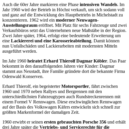
Auch die 60er Jahre markieren eine Phase
intensiven Wandels
. Im
Jahr 1960 wird der Betrieb in Höchst verkauft, um sich sodann voll
und ganz auf die Entwicklung des Hauptbetriebs in Michelstadt zu
konzentrieren. 1962 wird ein
moderner Neuwagen-
Ausstellungsraum
eröffnet. Mit Platz für sechs Fahrzeuge und zwei
Verkaufsbüros setzt das Unternehmen neue Maßstäbe in der Region.
Zwei Jahre später, 1964, erfolgt eine bedeutende Erweiterung um
eine
Lackiererei und eine Karosserieabteilung
. Damit können
nun Unfallschäden und Lackierarbeiten mit modernsten Mitteln
ausgeführt werden.
Im Jahr 1960
heiratet Erhard Thierolf Dagmar Köbler
. Das Paar
bekommt in den darauffolgenden Jahren vier Kinder: Dagmar
stammt aus Neustadt, ihre Familie gründete dort die bekannte Firma
Odenwald Konserven.
Erhard Thierolf, ein begeisterter
Motorsportler
, fährt zwischen
1960 und 1970 neben Rallyes und Bergrennen mit den
unterschiedlichsten Fahrzeugtypen auch Rundstreckenrennen mit
einem Formel V Rennwagen. Diese erschwinglichen Rennwagen
auf der Basis des Volkswagen Käfers entwickeln sich schnell zur
größten Markenformel der damaligen Zeit.
1960 erwirbt er seinen
ersten gebrauchten Porsche 356
und erhält
drei Jahre später die
Vertriebs- und Servicerechte für die