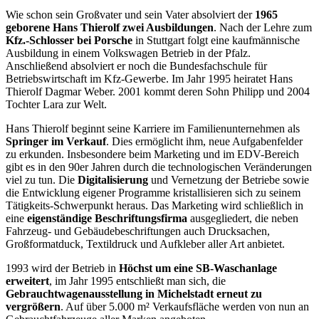
Wie schon sein Großvater und sein Vater absolviert der
1965
geborene Hans Thierolf zwei Ausbildungen
. Nach der Lehre zum
Kfz.-Schlosser bei Porsche
in Stuttgart folgt eine kaufmännische
Ausbildung in einem Volkswagen Betrieb in der Pfalz.
Anschließend absolviert er noch die Bundesfachschule für
Betriebswirtschaft im Kfz-Gewerbe. Im Jahr 1995 heiratet Hans
Thierolf Dagmar Weber. 2001 kommt deren Sohn Philipp und 2004
Tochter Lara zur Welt.
Hans Thierolf beginnt seine Karriere im Familienunternehmen als
Springer im Verkauf
. Dies ermöglicht ihm, neue Aufgabenfelder
zu erkunden. Insbesondere beim Marketing und im EDV-Bereich
gibt es in den 90er Jahren durch die technologischen Veränderungen
viel zu tun. Die
Digitalisierung
und Vernetzung der Betriebe sowie
die Entwicklung eigener Programme kristallisieren sich zu seinem
Tätigkeits-Schwerpunkt heraus. Das Marketing wird schließlich in
eine
eigenständige Beschriftungsfirma
ausgegliedert, die neben
Fahrzeug- und Gebäudebeschriftungen auch Drucksachen,
Großformatduck, Textildruck und Aufkleber aller Art anbietet.
1993 wird der Betrieb in
Höchst um eine SB-Waschanlage
erweitert
, im Jahr 1995 entschließt man sich, die
Gebrauchtwagenausstellung in Michelstadt erneut zu
vergrößern
. Auf über 5.000 m² Verkaufsfläche werden von nun an